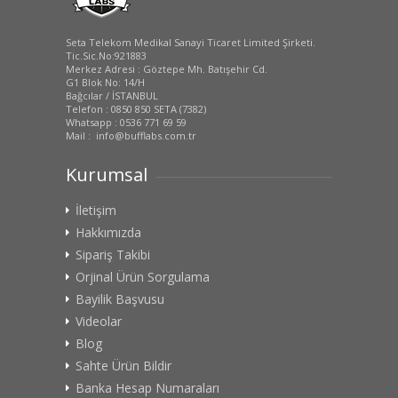
Seta Telekom Medikal Sanayi Ticaret Limited Şirketi.
Tic.Sic.No:921883
Merkez Adresi : Göztepe Mh. Batışehir Cd.
G1 Blok No: 14/H
Bağcılar / İSTANBUL
Telefon : 0850 850 SETA (7382)
Whatsapp : 0536 771 69 59
Mail : info@bufflabs.com.tr
Kurumsal
İletişim
Hakkımızda
Sipariş Takibi
Orjinal Ürün Sorgulama
Bayilik Başvusu
Videolar
Blog
Sahte Ürün Bildir
Banka Hesap Numaraları