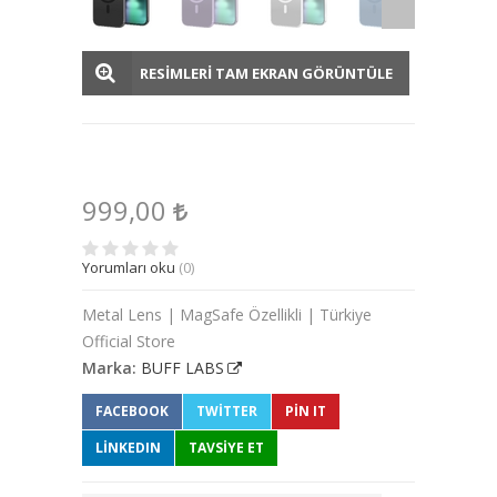
RESİMLERİ TAM EKRAN GÖRÜNTÜLE
999,00
Yorumları oku
(0)
Metal Lens | MagSafe Özellikli | Türkiye
Official Store
Marka:
BUFF LABS
FACEBOOK
TWITTER
PIN IT
LINKEDIN
TAVSİYE ET