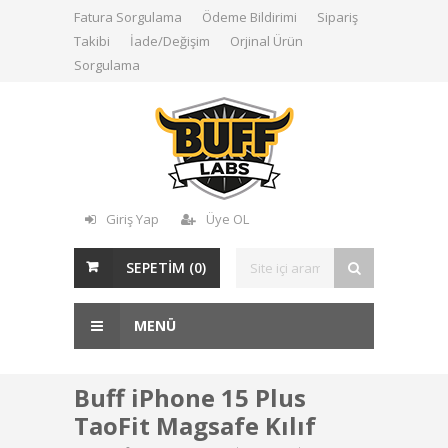
Fatura Sorgulama
Ödeme Bildirimi
Sipariş
Takibi
İade/Değişim
Orjinal Ürün
Sorgulama
Giriş Yap
Üye OL
SEPETİM (
0
)
MENÜ
Buff iPhone 15 Plus
TaoFit Magsafe Kılıf