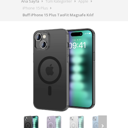
Ana Sayfa
Tüm Kategoriler
Apple
iPhone 15 Plus
Buff iPhone 15 Plus TaoFit Magsafe Kılıf