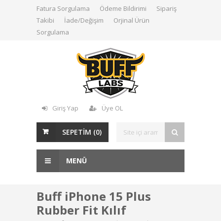
Fatura Sorgulama
Ödeme Bildirimi
Sipariş
Takibi
İade/Değişim
Orjinal Ürün
Sorgulama
Giriş Yap
Üye OL
SEPETİM (
0
)
MENÜ
Buff iPhone 15 Plus
Rubber Fit Kılıf