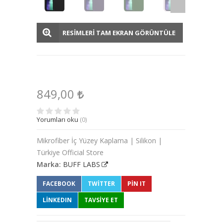
RESİMLERİ TAM EKRAN GÖRÜNTÜLE
849,00
Yorumları oku
(0)
Mikrofiber İç Yüzey Kaplama | Silikon |
Türkiye Official Store
Marka:
BUFF LABS
FACEBOOK
TWITTER
PIN IT
LINKEDIN
TAVSİYE ET