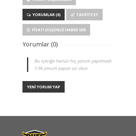
YORUMLAR (0)
TAVSITE ET
FIYATI DÜŞÜNCE HABER VER
Yorumlar (0)
Bu içeriğe henüz hiç yorum yapılmadı
!! İlk yorum yapan siz olun.
YENİ YORUM YAP