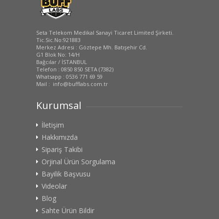
Seta Telekom Medikal Sanayi Ticaret Limited Şirketi.
Tic.Sic.No:921883
Merkez Adresi : Göztepe Mh. Batışehir Cd.
G1 Blok No: 14/H
Bağcılar / İSTANBUL
Telefon : 0850 850 SETA (7382)
Whatsapp : 0536 771 69 59
Mail : info@bufflabs.com.tr
Kurumsal
İletişim
Hakkımızda
Sipariş Takibi
Orjinal Ürün Sorgulama
Bayilik Başvusu
Videolar
Blog
Sahte Ürün Bildir