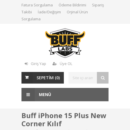
Fatura Sorgulama
Ödeme Bildirimi
Sipariş
Takibi
İade/Değişim
Orjinal Ürün
Sorgulama
Giriş Yap
Üye OL
SEPETİM (
0
)
MENÜ
Buff iPhone 15 Plus New
Corner Kılıf