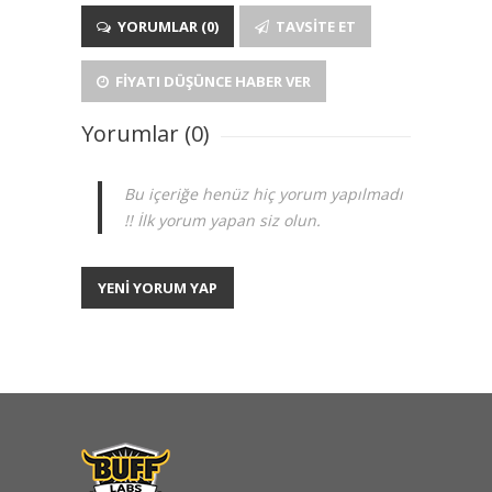
YORUMLAR (0)
TAVSITE ET
FIYATI DÜŞÜNCE HABER VER
Yorumlar (0)
Bu içeriğe henüz hiç yorum yapılmadı
!! İlk yorum yapan siz olun.
YENİ YORUM YAP