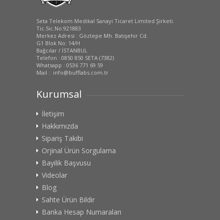
Seta Telekom Medikal Sanayi Ticaret Limited Şirketi.
Tic.Sic.No:921883
Merkez Adresi : Göztepe Mh. Batışehir Cd.
G1 Blok No: 14/H
Bağcılar / İSTANBUL
Telefon : 0850 850 SETA (7382)
Whatsapp : 0536 771 69 59
Mail : info@bufflabs.com.tr
Kurumsal
İletişim
Hakkımızda
Sipariş Takibi
Orjinal Ürün Sorgulama
Bayilik Başvusu
Videolar
Blog
Sahte Ürün Bildir
Banka Hesap Numaraları