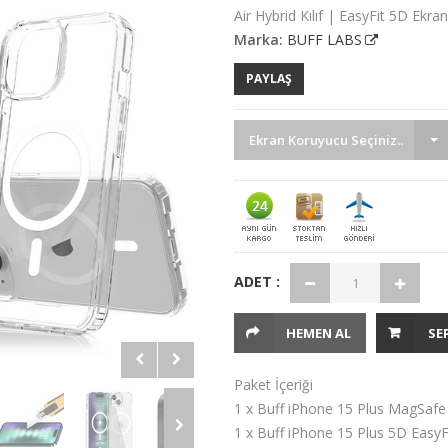
Air Hybrid Kılıf | EasyFit 5D Ekr
Marka:
BUFF LABS
PAYLAŞ
Ekran Koruyucu Seçiniz..
ADET :
HEMEN AL
SE
Paket İçeriği
1 x Buff iPhone 15 Plus MagSafe A
1 x Buff iPhone 15 Plus 5D Easy