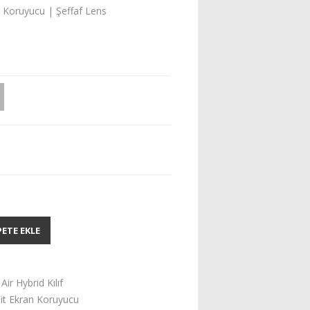
an Koruyucu | Şeffaf Lens
PETE EKLE
ir Hybrid Kılıf
Fit Ekran Koruyucu