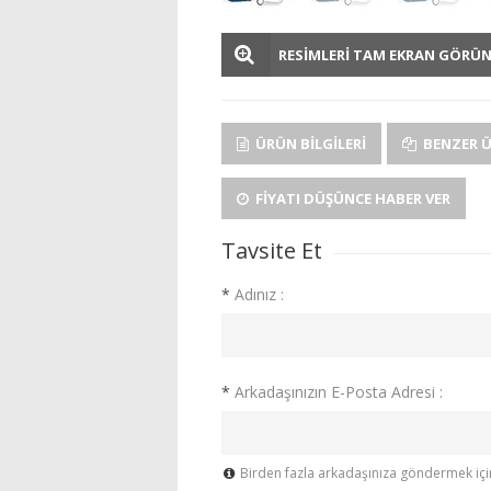
RESİMLERİ TAM EKRAN GÖRÜ
ÜRÜN BILGILERI
BENZER 
FIYATI DÜŞÜNCE HABER VER
Tavsite Et
*
Adınız :
*
Arkadaşınızın E-Posta Adresi :
Birden fazla arkadaşınıza göndermek için 