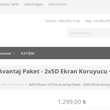
Sipariş Takibi
İade/Değişim
Orjinal Ürün
Telefon : 0850 850 73 82
Mail : info@buff
ksesuar
İLETİŞİM
Avantaj Paket - 2x5D Ekran Koruyucu 
iPhone 15 Plus
Buff iPhone 15 Plus Avantaj Paket - 2x5D Ekran Koru
1.299,00