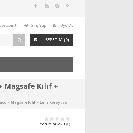
labs.com.tr
Giriş Yap
Üye OL
SEPETİM (
0
)
+ Magsafe Kılıf +
yucu + Magsafe Kılıf + Lens Koruyucu
Yorumları oku
(0)