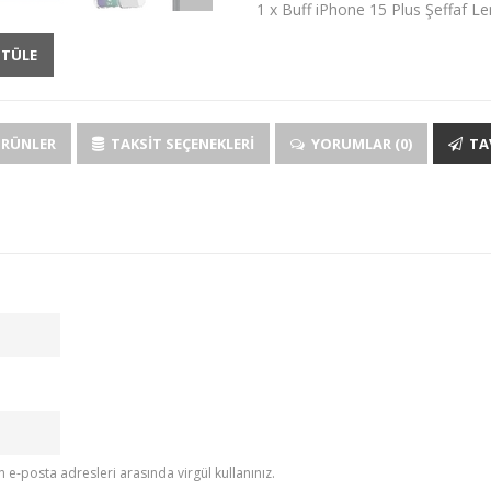
1 x Buff iPhone 15 Plus Şeffaf L
NTÜLE
ÜRÜNLER
TAKSIT SEÇENEKLERI
YORUMLAR (0)
TAV
e-posta adresleri arasında virgül kullanınız.