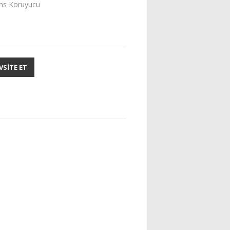
ens Koruyucu
SITE ET