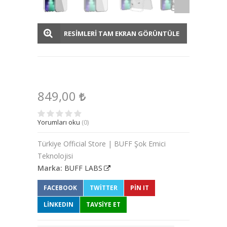
RESİMLERİ TAM EKRAN GÖRÜNTÜLE
849,00
Yorumları oku
(0)
Türkiye Official Store | BUFF Şok Emici
Teknolojisi
Marka:
BUFF LABS
FACEBOOK
TWITTER
PIN IT
LINKEDIN
TAVSİYE ET