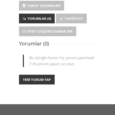
TAKSIT SEÇENEKLERI
YORUMLAR (0)
TAVSITE ET
FIYATI DÜŞÜNCE HABER VER
Yorumlar (0)
Bu içeriğe henüz hiç yorum yapılmadı
!! İlk yorum yapan siz olun.
YENİ YORUM YAP