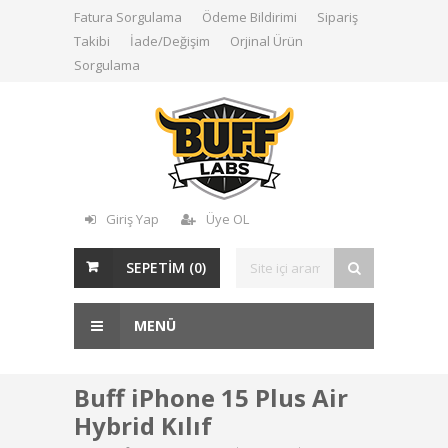
Fatura Sorgulama
Ödeme Bildirimi
Sipariş
Takibi
İade/Değişim
Orjinal Ürün
Sorgulama
Giriş Yap
Üye OL
SEPETİM (
0
)
MENÜ
Buff iPhone 15 Plus Air
Hybrid Kılıf