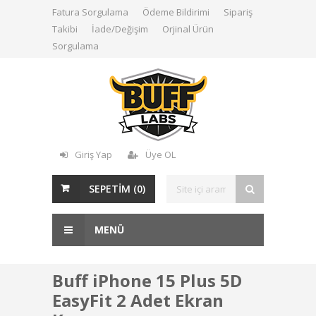
Fatura Sorgulama
Ödeme Bildirimi
Sipariş
Takibi
İade/Değişim
Orjinal Ürün
Sorgulama
Giriş Yap
Üye OL
SEPETİM (
0
)
MENÜ
Buff iPhone 15 Plus 5D
EasyFit 2 Adet Ekran