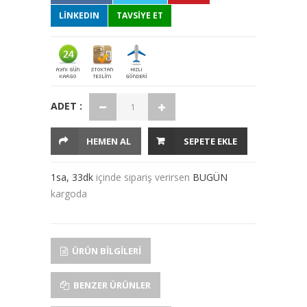
LINKEDIN
TAVSİYE ET
ADET :
HEMEN AL
SEPETE EKLE
1sa, 33dk
içinde sipariş verirsen
BUGÜN
kargoda
ÜRÜN BILGILERI
BENZER ÜRÜNLER