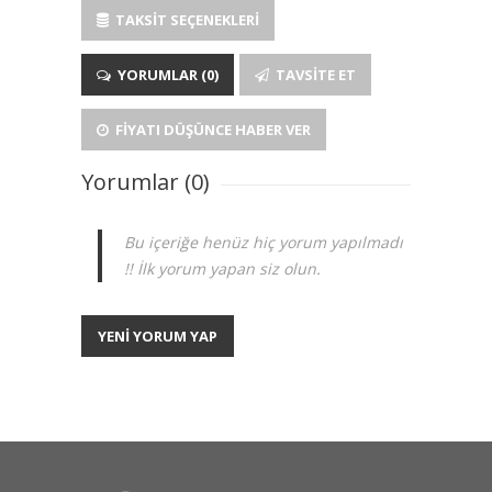
TAKSIT SEÇENEKLERI
YORUMLAR (0)
TAVSITE ET
FIYATI DÜŞÜNCE HABER VER
Yorumlar (0)
Bu içeriğe henüz hiç yorum yapılmadı
!! İlk yorum yapan siz olun.
YENİ YORUM YAP