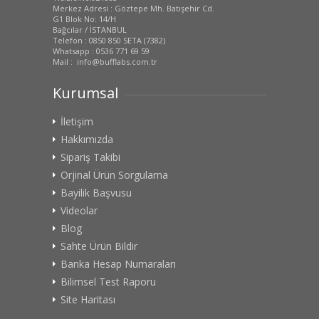
Merkez Adresi : Göztepe Mh. Batışehir Cd.
G1 Blok No: 14/H
Bağcılar / İSTANBUL
Telefon : 0850 850 SETA (7382)
Whatsapp : 0536 771 69 59
Mail : info@bufflabs.com.tr
Kurumsal
İletişim
Hakkımızda
Sipariş Takibi
Orjinal Ürün Sorgulama
Bayilik Başvusu
Videolar
Blog
Sahte Ürün Bildir
Banka Hesap Numaraları
Bilimsel Test Raporu
Site Haritası