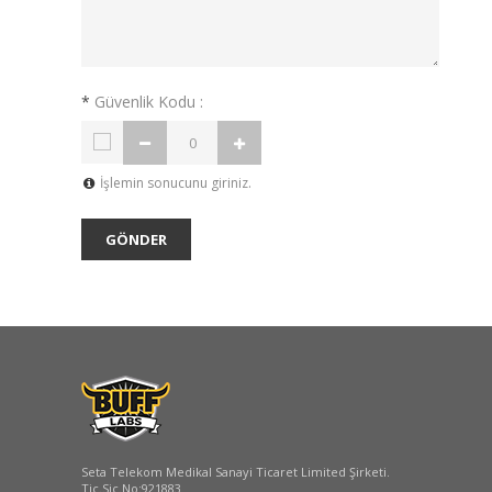
*
Güvenlik Kodu :
İşlemin sonucunu giriniz.
Seta Telekom Medikal Sanayi Ticaret Limited Şirketi.
Tic.Sic.No:921883