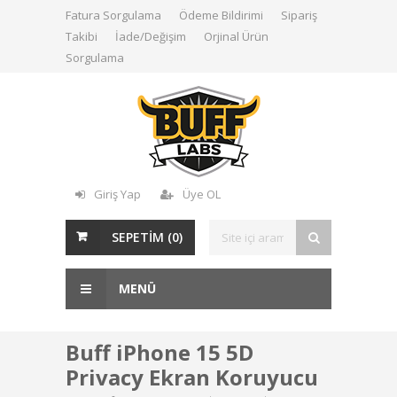
Fatura Sorgulama
Ödeme Bildirimi
Sipariş
Takibi
İade/Değişim
Orjinal Ürün
Sorgulama
Giriş Yap
Üye OL
SEPETİM (
0
)
MENÜ
Buff iPhone 15 5D
Privacy Ekran Koruyucu