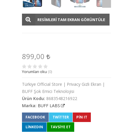
RESİMLERİ TAM EKRAN GÖRÜNTÜLE
899,00
Yorumları oku
(0)
Türkiye Official Store | Privacy Gizli Ekran |
BUFF Şok Emici Teknolojisi
Ürün Kodu:
8683548216922
Marka:
BUFF LABS
FACEBOOK
TWITTER
PIN IT
LINKEDIN
TAVSİYE ET