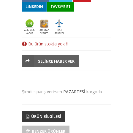
LINKEDIN
TAVSİYE ET
Bu ürün stokta yok !!
GELINCE HABER VER
Şimdi sipariş verirsen
PAZARTESİ
kargoda
ÜRÜN BILGILERI
BENZER ÜRÜNLER