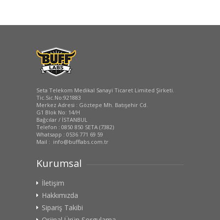
Seta Telekom Medikal Sanayi Ticaret Limited Şirketi.
Tic.Sic.No:921883
Merkez Adresi : Göztepe Mh. Batışehir Cd.
G1 Blok No: 14/H
Bağcılar / İSTANBUL
Telefon : 0850 850 SETA (7382)
Whatsapp : 0536 771 69 59
Mail : info@bufflabs.com.tr
Kurumsal
İletişim
Hakkımızda
Sipariş Takibi
Orjinal Ürün Sorgulama