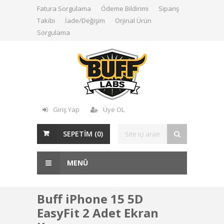
Fatura Sorgulama
Ödeme Bildirimi
Sipariş
Takibi
İade/Değişim
Orjinal Ürün
Sorgulama
Giriş Yap
Üye OL
SEPETİM (
0
)
MENÜ
Buff iPhone 15 5D
EasyFit 2 Adet Ekran