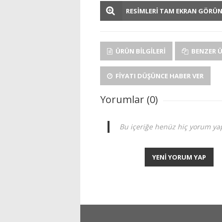
RESİMLERİ TAM EKRAN GÖRÜ
ÜRÜN BILGILERI
BENZER 
FIYATI DÜŞÜNCE HABER VER
Yorumlar (0)
Bu içeriğe henüz hiç yorum yap
YENİ YORUM YAP