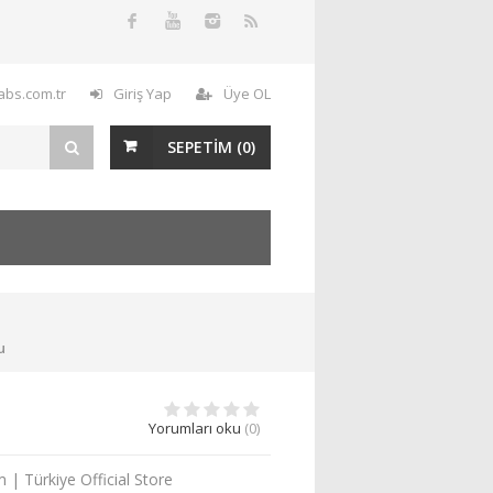
labs.com.tr
Giriş Yap
Üye OL
SEPETİM (
0
)
u
Yorumları oku
(0)
| Türkiye Official Store