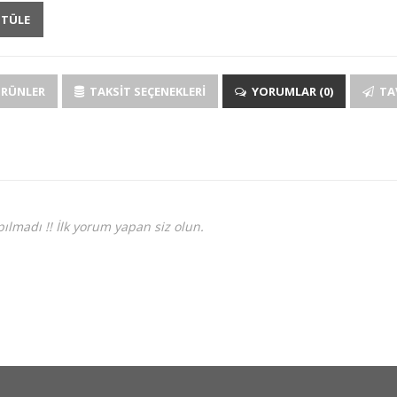
NTÜLE
ÜRÜNLER
TAKSIT SEÇENEKLERI
YORUMLAR (0)
TAV
ılmadı !! İlk yorum yapan siz olun.