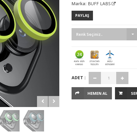
Marka:
BUFF LABS
PAYLAŞ
Renk Seçiniz..
ADET :
HEMEN AL
SE