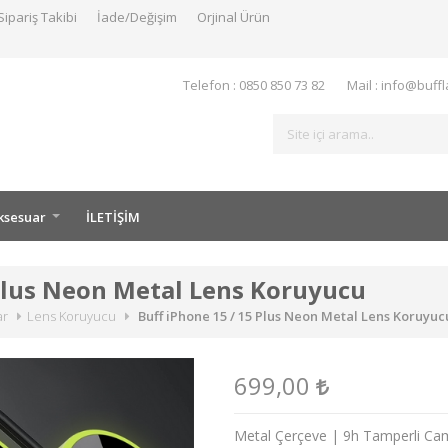
Sipariş Takibi
İade/Değişim
Orjinal Ürün
Telefon : 0850 850 73 82
Mail : info@buff
ksesuar
İLETİŞİM
 Plus Neon Metal Lens Koruyucu
ar
Lens Koruyucu
Buff iPhone 15 / 15 Plus Neon Metal Lens Koruyuc
699,00
Metal Çerçeve | 9h Tamperli Cam 