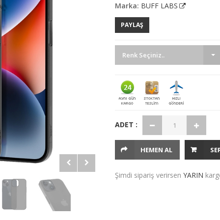
Marka:
BUFF LABS
PAYLAŞ
Renk Seçiniz..
ADET :
HEMEN AL
SE
Şimdi sipariş verirsen
YARIN
karg