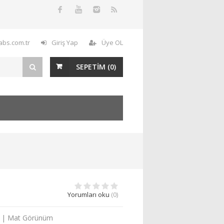
labs.com.tr
Giriş Yap
Üye OL
SEPETİM (
0
)
Yorumları oku
(0)
nce | Mat Görünüm