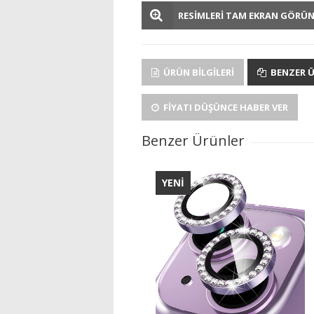
RESİMLERİ TAM EKRAN GÖRÜ
ÜRÜN BILGILERI
BENZER 
FIYATI DÜŞÜNCE HABER VER
Benzer Ürünler
YENİ