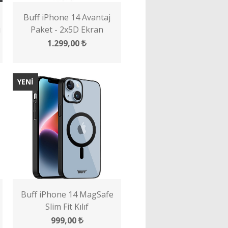
Buff iPhone 14 Avantaj
u
Paket - 2x5D Ekran
Koruyucu + MagSafe Kılıf +
1.299,00
Lens Koruyucu - Şeffaf
YENİ
Buff iPhone 14 MagSafe
Slim Fit Kılıf
999,00