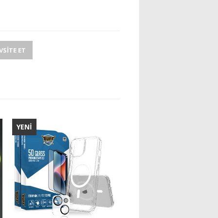
SITE ET
YENİ