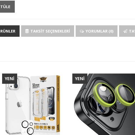
NTÜLE
ÜRÜNLER
TAKSIT SEÇENEKLERI
YORUMLAR (0)
TAV
YENİ
YENİ