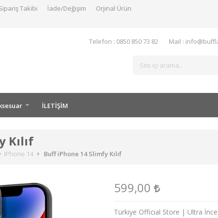
Sipariş Takibi
İade/Değişim
Orjinal Ürün
Telefon : 0850 850 73 82
Mail : info@buff
ksesuar
İLETİŞİM
 Kılıf
iPhone 14
Buff iPhone 14 Slimfy Kılıf
599,00
Türkiye Official Store | Ultra İ