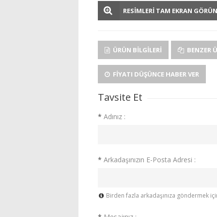
RESİMLERİ TAM EKRAN GÖRÜ
ÜRÜN BILGILERI
BENZER 
FIYATI DÜŞÜNCE HABER VER
Tavsite Et
*
Adınız :
*
Arkadaşınızın E-Posta Adresi :
Birden fazla arkadaşınıza göndermek için 
*
Mesajınız :