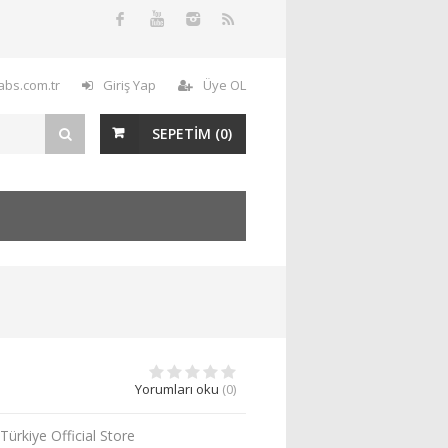
labs.com.tr
Giriş Yap
Üye OL
SEPETİM (
0
)
Yorumları oku
(0)
Türkiye Official Store