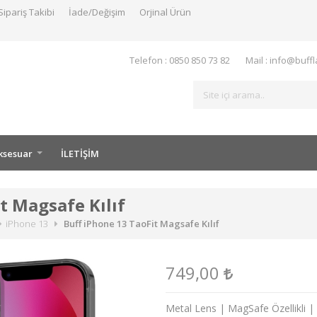
Sipariş Takibi
İade/Değişim
Orjinal Ürün
Telefon : 0850 850 73 82
Mail : info@buff
ksesuar
İLETİŞİM
t Magsafe Kılıf
iPhone 13
Buff iPhone 13 TaoFit Magsafe Kılıf
749,00
Metal Lens | MagSafe Özellikli | 