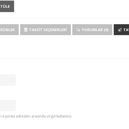
NTÜLE
ÜRÜNLER
TAKSIT SEÇENEKLERI
YORUMLAR (0)
TAV
e-posta adresleri arasında virgül kullanınız.