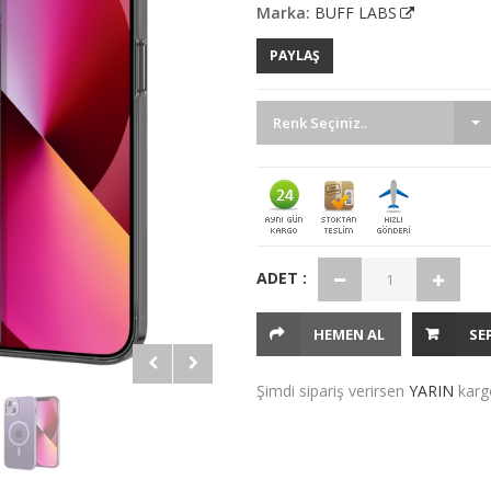
Marka:
BUFF LABS
PAYLAŞ
Renk Seçiniz..
ADET :
HEMEN AL
SE
Şimdi sipariş verirsen
YARIN
karg