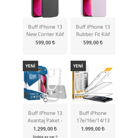
Buff iPhone 13
Buff iPhone 13
New Corner Kılıf
Rubber Fit Kılıf
599,00
599,00
YENİ
YENİ
Buff iPhone 13
Buff iPhone
Avantaj Paket -
17e/16e/14/13
2x5D Ekran
Pro/13 5D Glass
1.299,00
1.999,00
Koruyucu +
EasyFit 2 Adet
Stokta az var !!