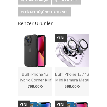
YORUMLAR (0)
TAVSITE ET
FIYATI DÜŞÜNCE HABER VER
Benzer Ürünler
YENİ
Buff iPhone 13
Buff iPhone 13 / 13
Hybrid Corner Kılıf
Mini Kamera Metal
Lens Koruyucu
799,00
599,00
YENİ
YENİ