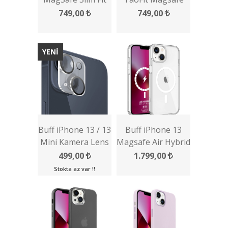
Kılıf
Kılıf
749,00
749,00
YENİ
Buff iPhone 13 / 13
Buff iPhone 13
Mini Kamera Lens
Magsafe Air Hybrid
Koruyucu
Kılıf
499,00
1.799,00
Stokta az var !!