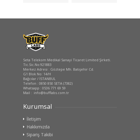
MagSafe Kılıf +
Ekran Koruyucu
Lens Koruyucu -
Şeffaf
Seta Telekom Medikal Sanayi Ticaret Limited Şirketi.
Tic.Sic.No:921883
Merkez Adresi : Göztepe Mh. Batışehir Cd.
G1 Blok No: 14/H
Bağcılar / İSTANBUL
Telefon : 0850 850 SETA (7382)
Whatsapp : 0536 771 69 59
Mail : info@bufflabs.com.tr
Kurumsal
İletişim
Hakkımızda
Sipariş Takibi