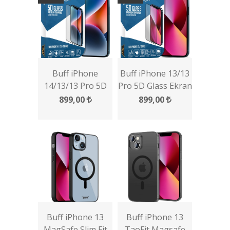
Buff iPhone
Buff iPhone 13/13
14/13/13 Pro 5D
Pro 5D Glass Ekran
Glass Ekran
Koruyucu
899,00
899,00
Koruyucu
Buff iPhone 13
Buff iPhone 13
MagSafe Slim Fit
TaoFit Magsafe