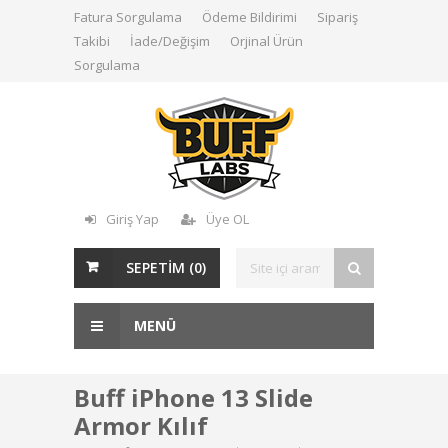
Fatura Sorgulama
Ödeme Bildirimi
Sipariş
Takibi
İade/Değişim
Orjinal Ürün
Sorgulama
Giriş Yap
Üye OL
SEPETİM (
0
)
MENÜ
Buff iPhone 13 Slide
Armor Kılıf