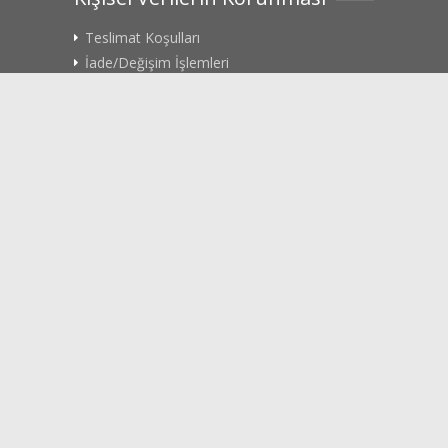
Teslimat Koşulları
İade/Değişim İşlemleri
Gizlilik Politikası
Rıza Metni
KVK Başvuru Formu
Sosyal Medya
Facebook
Twitter
Youtube
İnstagram
Copyright © 2026. Tüm hakları saklıdır.
bufflabs.com.tr