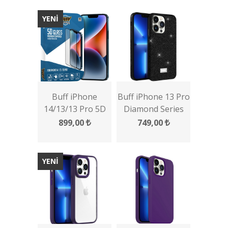
Kılıf + Lens
Koruyucu
YENİ
Buff iPhone
Buff iPhone 13 Pro
14/13/13 Pro 5D
Diamond Series
Glass Ekran
Kılıf
899,00
749,00
Koruyucu
YENİ