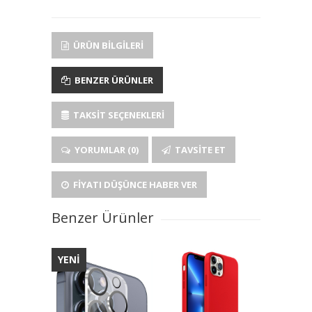
ÜRÜN BILGILERI
BENZER ÜRÜNLER
TAKSIT SEÇENEKLERI
YORUMLAR (0)
TAVSITE ET
FIYATI DÜŞÜNCE HABER VER
Benzer Ürünler
YENİ