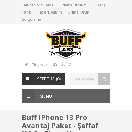
Fatura Sorgulama
Ödeme Bildirimi
Sipariş
Takibi
İade/Değişim
Orjinal Ürün
Sorgulama
Giriş Yap
Üye OL
SEPETİM (
0
)
MENÜ
Buff iPhone 13 Pro
Avantaj Paket - Şeffaf