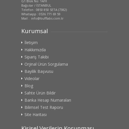
G1 Blok No: 14/H
Bağcılar / İSTANBUL
Telefon : 0850 850 SETA (7382)
Whatsapp : 0536 771 69 59
Mail : info@bufflabs.com.tr
Kurumsal
İletişim
Hakkımızda
Sipariş Takibi
Orjinal Ürün Sorgulama
Bayilik Başvusu
Videolar
Blog
Sahte Ürün Bildir
Banka Hesap Numaraları
Bilimsel Test Raporu
Site Haritası
Kişisel Verilerin Korunması