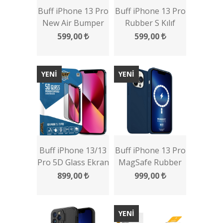
Buff iPhone 13 Pro
Buff iPhone 13 Pro
New Air Bumper
Rubber S Kılıf
Kılıf
599,00
599,00
YENİ
YENİ
Buff iPhone 13/13
Buff iPhone 13 Pro
Pro 5D Glass Ekran
MagSafe Rubber
Koruyucu
Fit Kılıf
899,00
999,00
YENİ