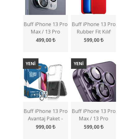
Buff iPhone 13 Pro
Buff iPhone 13 Pro
Max / 13 Pro
Rubber Fit Kılıf
Kamera Lens
499,00
599,00
Koruyucu
YENİ
YENİ
Buff iPhone 13 Pro
Buff iPhone 13 Pro
Avantaj Paket -
Max / 13 Pro
2x5D Ekran
Kamera Metal Lens
999,00
599,00
Koruyucu + Şeffaf
Koruyucu