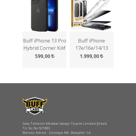
Buff iPhone 13 Pro
Buff iPhone
Hybrid Corner Kılıf
17e/16e/14/13
Pro/13 5D Privacy
599,00
1.999,00
EasyFit 2 Adet
Ekran Koruyucu
Seta Telekom Medikal Sanayi Ticaret Limited Şirketi.
Tic.Sic.No:921883
Merkez Adresi : Göztepe Mh. Batışehir Cd.