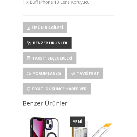
1 x Buff iPhone 13 Lens Koruyucu
ÜRÜN BILGILERI
BENZER ÜRÜNLER
TAKSIT SEÇENEKLERI
YORUMLAR (0)
TAVSITE ET
FIYATI DÜŞÜNCE HABER VER
Benzer Ürünler
YENİ