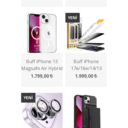
YENİ
Buff iPhone 13
Buff iPhone
Magsafe Air Hybrid
17e/16e/14/13
Kılıf
Pro/13 5D Privacy
1.799,00
1.999,00
EasyFit 2 Adet
Ekran Koruyucu
YENİ