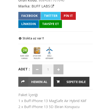
Ürün Kodu:
8684387707640
Marka:
BUFF LABS
FACEBOOK
TWITTER
PIN IT
LINKEDIN
TAVSİYE ET
Stokta az var !!
ADET :
HEMEN AL
SEPETE EKLE
Paket İçeriği
1 x Buff iPhone 13 MagSafe Air Hybrid Kılıf
2 x Buff iPhone 13 5D Ekran Koruyucu