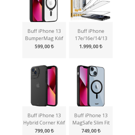
Buff iPhone 13
Buff iPhone
BumperMag Kılıf
17e/16e/14/13
Pro/13 5D Glass
599,00
1.999,00
EasyFit 2 Adet
Ekran Koruyucu
Buff iPhone 13
Buff iPhone 13
Hybrid Corner Kılıf
MagSafe Slim Fit
Kılıf
799,00
749,00