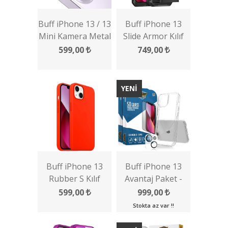
Buff iPhone 13 / 13
Buff iPhone 13
Mini Kamera Metal
Slide Armor Kılıf
Lens Koruyucu
599,00
749,00
YENİ
Buff iPhone 13
Buff iPhone 13
Rubber S Kılıf
Avantaj Paket -
2x5D Ekran
599,00
999,00
Koruyucu + Şeffaf
Stokta az var !!
Kılıf + Lens
Koruyucu