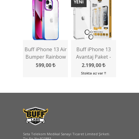
YENİ
Buff iPhone 13 Air
Buff iPhone 13
Bumper Rainbow
Avantaj Paket -
Kılıf
Şeffaf Kılıf + Ekran
599,00
2.199,00
Koruyucu + Lens
Stokta az var !!
Koruyucu
Seta Telekom Medikal Sanayi Ticaret Limited Şirketi.
Tic.Sic.No:921883