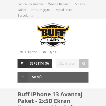
Fatura Sorgulama
Ödeme Bildirimi
Sipariş
Takibi
İade/Değişim
Orjinal Ürün
Sorgulama
Giriş Yap
Üye OL
SEPETİM (
0
)
MENÜ
Buff iPhone 13 Avantaj
Paket - 2x5D Ekran