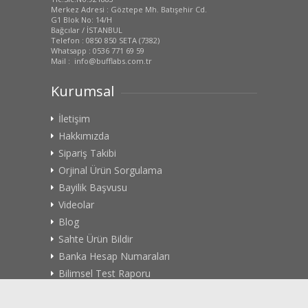
Merkez Adresi : Göztepe Mh. Batışehir Cd.
G1 Blok No: 14/H
Bağcılar / İSTANBUL
Telefon : 0850 850 SETA (7382)
Whatsapp : 0536 771 69 59
Mail : info@bufflabs.com.tr
Kurumsal
İletişim
Hakkımızda
Sipariş Takibi
Orjinal Ürün Sorgulama
Bayilik Başvusu
Videolar
Blog
Sahte Ürün Bildir
Banka Hesap Numaraları
Bilimsel Test Raporu
Site Haritası