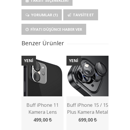
TAKSIT SEÇENEKLERI
YORUMLAR (1)
TAVSITE ET
FIYATI DÜŞÜNCE HABER VER
Benzer Ürünler
YENİ
YENİ
Buff iPhone 11
Buff iPhone 15 / 15
Kamera Lens
Plus Kamera Metal
Koruyucu
Lens Koruyucu
499,00
699,00