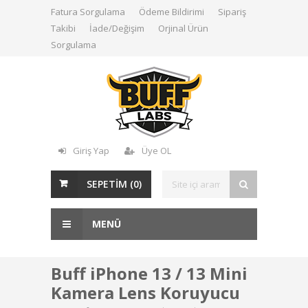
Fatura Sorgulama
Ödeme Bildirimi
Sipariş
Takibi
İade/Değişim
Orjinal Ürün
Sorgulama
Giriş Yap
Üye OL
SEPETİM (
0
)
MENÜ
Buff iPhone 13 / 13 Mini
Kamera Lens Koruyucu