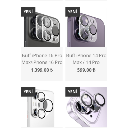
YENİ
YENİ
Buff iPhone 16 Pro
Buff iPhone 14 Pro
Max/iPhone 16 Pro
Max / 14 Pro
Şeffaf Lens
Kamera Lens
1.399,00
599,00
Koruyucu 2 Adet
Koruyucu
YENİ
YENİ