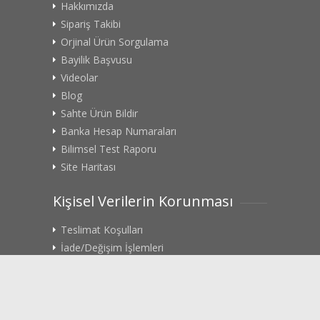
Hakkımızda
Sipariş Takibi
Orjinal Ürün Sorgulama
Bayilik Başvusu
Videolar
Blog
Sahte Ürün Bildir
Banka Hesap Numaraları
Bilimsel Test Raporu
Site Haritası
Kişisel Verilerin Korunması
Teslimat Koşulları
İade/Değişim İşlemleri
Gizlilik Politikası
Rıza Metni
KVK Başvuru Formu