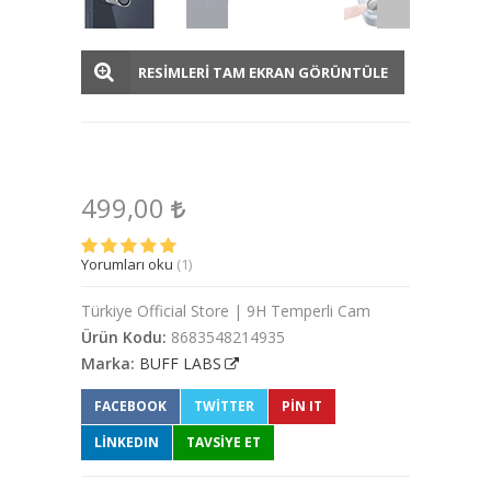
RESİMLERİ TAM EKRAN GÖRÜNTÜLE
499,00
Yorumları oku
(1)
Türkiye Official Store | 9H Temperli Cam
Ürün Kodu:
8683548214935
Marka:
BUFF LABS
FACEBOOK
TWITTER
PIN IT
LINKEDIN
TAVSİYE ET