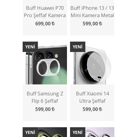
Buff Huawei P70
Buff iPhone 13 / 13
Pro Şeffaf Kamera
Mini Kamera Metal
Lens Koruyucu
Lens Koruyucu
699,00
599,00
YENİ
YENİ
Buff Samsung Z
Buff Xiaomi 14
Flip 6 Şeffaf
Ultra Şeffaf
Kamera Lens
Kamera Lens
599,00
599,00
Koruyucu
Koruyucu
YENİ
YENİ