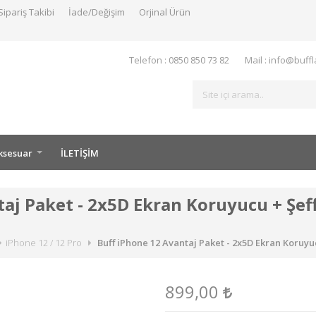
Sipariş Takibi
İade/Değişim
Orjinal Ürün
Telefon : 0850 850 73 82
Mail : info@buff
ksesuar
İLETİŞİM
aj Paket - 2x5D Ekran Koruyucu + Şeffa
iPhone 12 / 12 Pro
Buff iPhone 12 Avantaj Paket - 2x5D Ekran Koruyuc
899,00