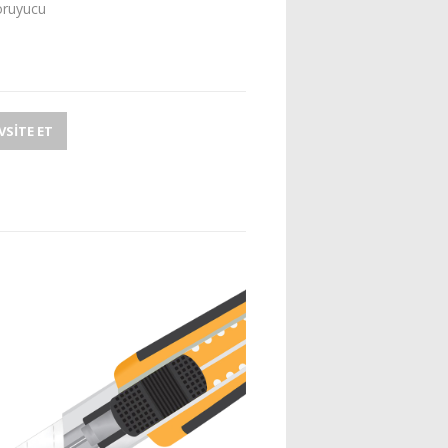
oruyucu
SITE ET