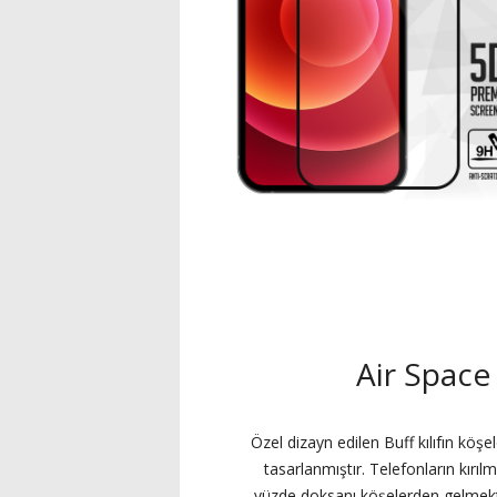
Air Space 
Özel dizayn edilen Buff kılıfın köşe
tasarlanmıştır. Telefonların kırı
yüzde doksanı köşelerden gelmekt