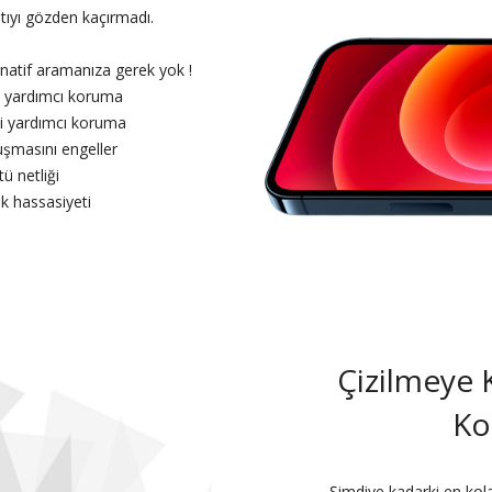
ntıyı gözden kaçırmadı.
ernatif aramanıza gerek yok !
yi yardımcı koruma
iyi yardımcı koruma
uşmasını engeller
tü netliği
k hassasiyeti
Çizilmeye 
Ko
Şimdiye kadarki en kol