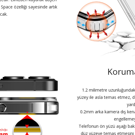
 Space özelliği sayesinde artık
cak.
Korum
1.2 milimetre uzunluğundaki 
yüzey ile asla temas etmez, d
yard
0.2mm arka kamera dış kenar
engellemey
Telefonun ön yüzü aşağı baka
düz yüzeye temas etmesini ö