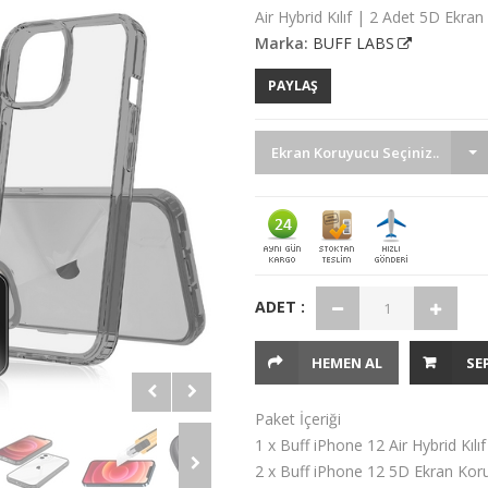
Air Hybrid Kılıf | 2 Adet 5D Ekra
Marka:
BUFF LABS
PAYLAŞ
Ekran Koruyucu Seçiniz..
ADET :
HEMEN AL
SE
Paket İçeriği
1 x Buff iPhone 12 Air Hybrid Kılıf
2 x Buff iPhone 12 5D Ekran Kor