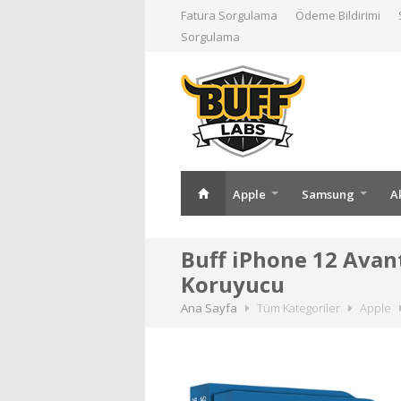
Fatura Sorgulama
Ödeme Bildirimi
Sorgulama
Apple
Samsung
A
Buff iPhone 12 Avant
Koruyucu
Ana Sayfa
Tüm Kategoriler
Apple