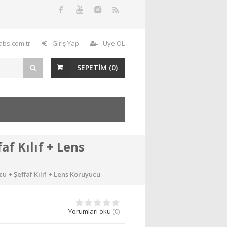
labs.com.tr
Giriş Yap
Üye OL
SEPETİM (
0
)
f Kılıf + Lens
u + Şeffaf Kılıf + Lens Koruyucu
Yorumları oku
(0)