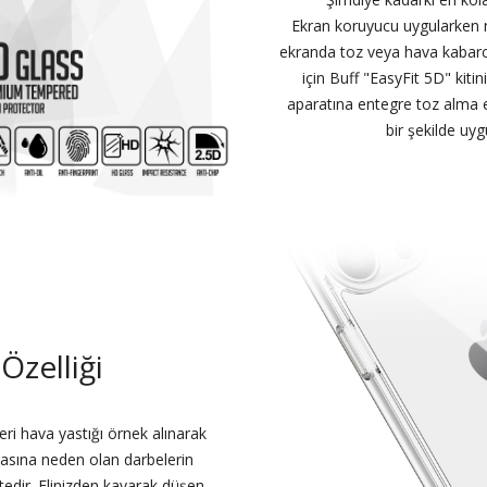
Ekran koruyucu uygularken n
ekranda toz veya hava kabarc
için Buff "EasyFit 5D" kiti
aparatına entegre toz alma e
bir şekilde uyg
Özelliği
leri hava yastığı örnek alınarak
lmasına neden olan darbelerin
edir. Elinizden kayarak düşen