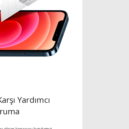
Karşı Yardımcı
ruma
ay ekran koruyucu kurulumu!