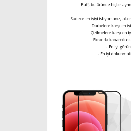
Buff, bu üründe hiçbir ayrı
Sadece en iyiyi istiyorsanız, alt
- Darbelere karşı en i
- Çizilmelere karşı en 
- Ekranda kabarcık ol
- En iyi görün
- En iyi dokunmati