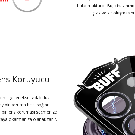
bulunmaktadır. Bu, cihazınızı
çizik ve kir oluşmasın
ens Koruyucu
rımı, geleneksel vidalı düz
ey bir koruma hissi sağlar,
ı bir lens koruması seçmenize
rtaya çıkarmanıza olanak tanır.