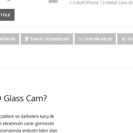
1 x Buff iPhone 12 Metal Lens K
NTÜLE
ÜRÜNLER
TAKSIT SEÇENEKLERI
YORUMLAR (0)
TAV
 Glass Cam?
iklere ve darbelere karşı ilk
e ekranınızın zarar görmesini
rumasında endüstri lideri olan