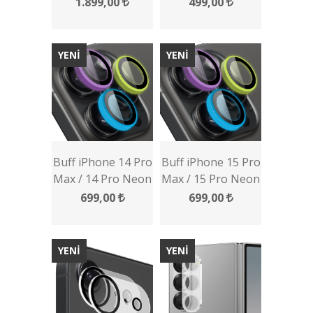
Lens Koruyucu 2
Kamera Lens
1.899,00
499,00
Adet
Koruyucu
YENİ
YENİ
Buff iPhone 14 Pro
Buff iPhone 15 Pro
Max / 14 Pro Neon
Max / 15 Pro Neon
Metal Lens
Metal Lens
699,00
699,00
Koruyucu
Koruyucu
YENİ
YENİ