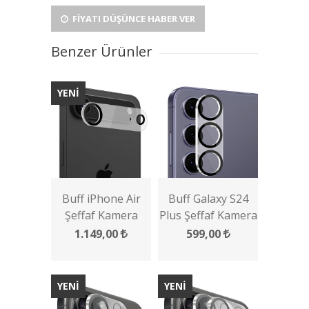
FIYATI DÜŞÜNCE HABER VER
Benzer Ürünler
YENİ
Buff iPhone Air
Buff Galaxy S24
Şeffaf Kamera
Plus Şeffaf Kamera
Lens Koruyucu
Lens Koruyucu
1.149,00
599,00
YENİ
YENİ