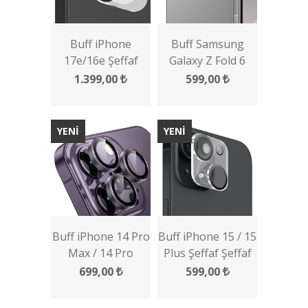
Buff iPhone
Buff Samsung
17e/16e Şeffaf
Galaxy Z Fold 6
Kamera Lens
Şeffaf Kamera
1.399,00
599,00
Koruyucu 2 Adet
Lens Koruyucu
YENİ
YENİ
Buff iPhone 14 Pro
Buff iPhone 15 / 15
Max / 14 Pro
Plus Şeffaf Şeffaf
Kamera Metal Lens
Kamera Lens
699,00
599,00
Koruyucu
Koruyucu