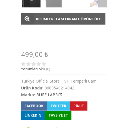
RESİMLERİ TAM EKRAN GÖRÜNTÜLE
499,00
Yorumları oku
(0)
Türkiye Official Store | 9H Temperli Cam
Ürün Kodu:
8683548214942
Marka:
BUFF LABS
FACEBOOK
TWITTER
PIN IT
LINKEDIN
TAVSİYE ET