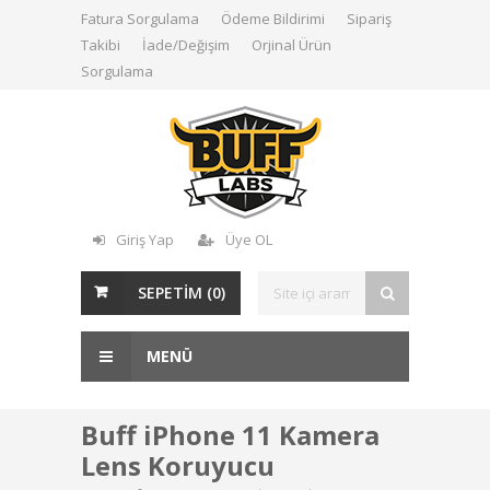
Fatura Sorgulama
Ödeme Bildirimi
Sipariş
Takibi
İade/Değişim
Orjinal Ürün
Sorgulama
Giriş Yap
Üye OL
SEPETİM (
0
)
MENÜ
Buff iPhone 11 Kamera
Lens Koruyucu