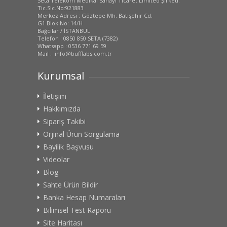
Seta Telekom Medikal Sanayi Ticaret Limited Şirketi.
Tic.Sic.No:921883
Merkez Adresi : Göztepe Mh. Batışehir Cd.
G1 Blok No: 14/H
Bağcılar / İSTANBUL
Telefon : 0850 850 SETA (7382)
Whatsapp : 0536 771 69 59
Mail : info@bufflabs.com.tr
Kurumsal
İletişim
Hakkımızda
Sipariş Takibi
Orjinal Ürün Sorgulama
Bayilik Başvusu
Videolar
Blog
Sahte Ürün Bildir
Banka Hesap Numaraları
Bilimsel Test Raporu
Site Haritası