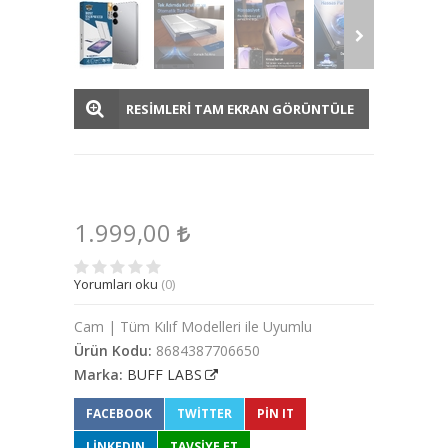
RESİMLERİ TAM EKRAN GÖRÜNTÜLE
1.999,00
Yorumları oku
(0)
Cam | Tüm Kılıf Modelleri ile Uyumlu
Ürün Kodu:
8684387706650
Marka:
BUFF LABS
FACEBOOK
TWITTER
PIN IT
LINKEDIN
TAVSİYE ET