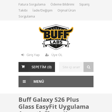
Fatura Sorgulama
Ödeme Bildirimi
Sipariş
Takibi
İade/Değişim
Orjinal Ürün
Sorgulama
Giriş Yap
Üye OL
SEPETİM (
0
)
MENÜ
Buff Galaxy S26 Plus
Glass EasyFit Uygulama