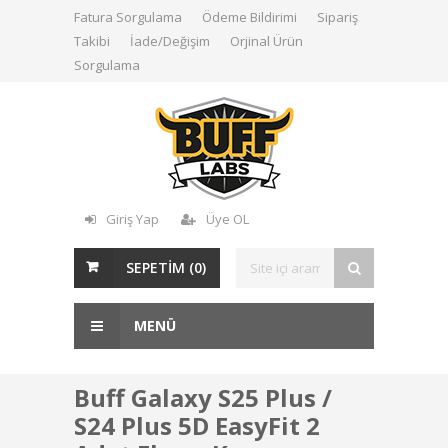
Fatura Sorgulama
Ödeme Bildirimi
Sipariş
Takibi
İade/Değişim
Orjinal Ürün
Sorgulama
Giriş Yap
Üye OL
SEPETİM (
0
)
MENÜ
Buff Galaxy S25 Plus /
S24 Plus 5D EasyFit 2