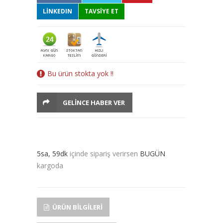
LINKEDIN
TAVSİYE ET
Bu ürün stokta yok !!
GELINCE HABER VER
5sa, 59dk
içinde sipariş verirsen
BUGÜN
kargoda
ÜRÜN BILGILERI