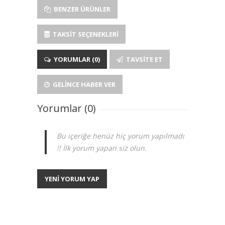
BENZER ÜRÜNLER
TAKSIT SEÇENEKLERI
YORUMLAR (0)
TAVSITE ET
GELINCE HABER VER
Yorumlar (0)
Bu içeriğe henüz hiç yorum yapılmadı
!! İlk yorum yapan siz olun.
YENİ YORUM YAP