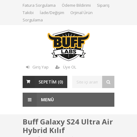
Fatura Sorgulama
Ödeme Bildirimi
Sipariş
Takibi
İade/Değişim
Orjinal Ürün
Sorgulama
Giriş Yap
Üye OL
SEPETİM (
0
)
MENÜ
Buff Galaxy S24 Ultra Air
Hybrid Kılıf