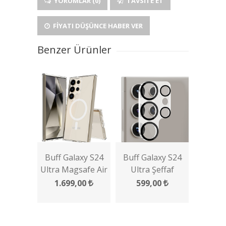
YORUMLAR (0)
TAVSITE ET
FIYATI DÜŞÜNCE HABER VER
Benzer Ürünler
Buff Galaxy S24
Buff Galaxy S24
Ultra Magsafe Air
Ultra Şeffaf
Hybrid Kılıf
Kamera Lens
1.699,00
599,00
Koruyucu