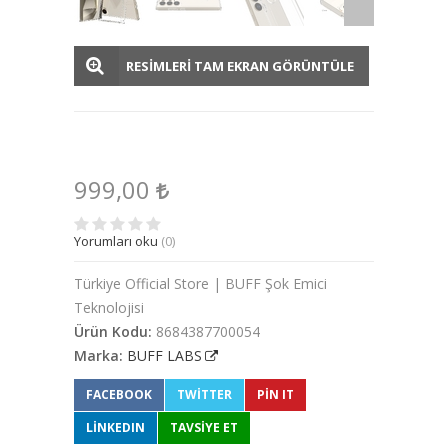
RESİMLERİ TAM EKRAN GÖRÜNTÜLE
999,00
Yorumları oku
(0)
Türkiye Official Store | BUFF Şok Emici
Teknolojisi
Ürün Kodu:
8684387700054
Marka:
BUFF LABS
FACEBOOK
TWITTER
PIN IT
LINKEDIN
TAVSİYE ET