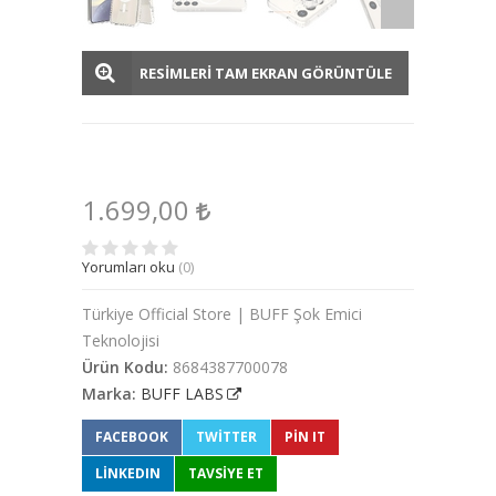
RESİMLERİ TAM EKRAN GÖRÜNTÜLE
1.699,00
Yorumları oku
(0)
Türkiye Official Store | BUFF Şok Emici
Teknolojisi
Ürün Kodu:
8684387700078
Marka:
BUFF LABS
FACEBOOK
TWITTER
PIN IT
LINKEDIN
TAVSİYE ET