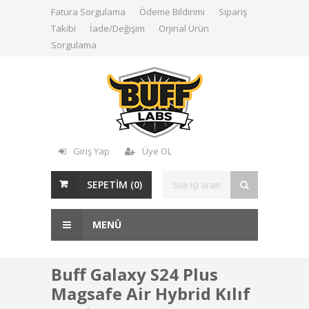
Fatura Sorgulama
Ödeme Bildirimi
Sipariş
Takibi
İade/Değişim
Orjinal Ürün
Sorgulama
Giriş Yap
Üye OL
SEPETİM (
0
)
MENÜ
Buff Galaxy S24 Plus
Magsafe Air Hybrid Kılıf