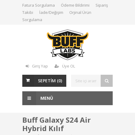
Fatura Sorgulama
Ödeme Bildirimi
Sipariş
Takibi
İade/Değişim
Orjinal Ürün
Sorgulama
Giriş Yap
Üye OL
SEPETİM (
0
)
MENÜ
Buff Galaxy S24 Air
Hybrid Kılıf