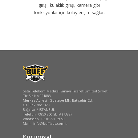
girişi, kulaklık girişi, kamera gibi
fonksiyonlar için kolay erişim sağlar.
Seta Telekom Medikal Sanayi Ticaret Limited Şirketi.
Tic.Sic.No:921883
Merkez Adresi : Göztepe Mh. Batışehir Cd.
G1 Blok No: 14/H
Bağcılar / İSTANBUL
Telefon : 0850 850 SETA (7382)
Whatsapp : 0536 771 69 59
Mail : info@bufflabs.com.tr
Kurumsal