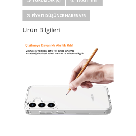
YORUMLAR (0)
TAVSITE ET
FIYATI DÜŞÜNCE HABER VER
Ürün Bilgileri