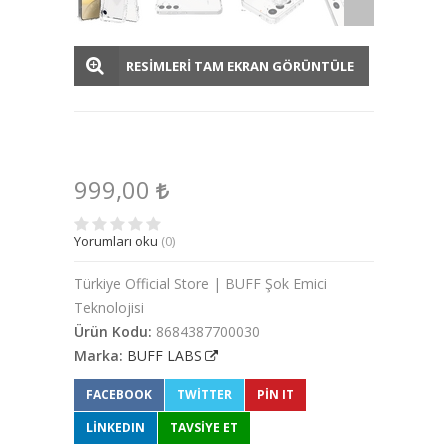
RESİMLERİ TAM EKRAN GÖRÜNTÜLE
999,00
Yorumları oku
(0)
Türkiye Official Store | BUFF Şok Emici
Teknolojisi
Ürün Kodu:
8684387700030
Marka:
BUFF LABS
FACEBOOK
TWITTER
PIN IT
LINKEDIN
TAVSİYE ET