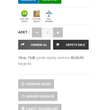
ADET :
HEMEN AL
SEPETE EKLE
16sa, 15dk
içinde sipariş verirsen
BUGÜN
kargoda
ÜRÜN BILGILERI
BENZER ÜRÜNLER
TAKSIT SEÇENEKLERI