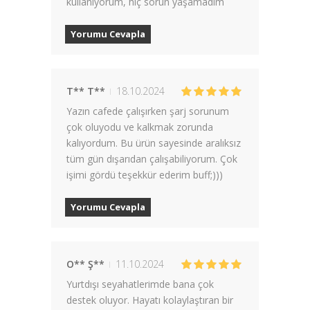
kullanıyorum, hiç sorun yaşamadım
Yorumu Cevapla
T** T**
18.10.2024
Yazın cafede çalışırken şarj sorunum
çok oluyodu ve kalkmak zorunda
kalıyordum. Bu ürün sayesinde aralıksız
tüm gün dışarıdan çalışabiliyorum. Çok
işimi gördü teşekkür ederim buff;)))
Yorumu Cevapla
O** Ş**
11.10.2024
Yurtdışı seyahatlerimde bana çok
destek oluyor. Hayatı kolaylaştıran bir