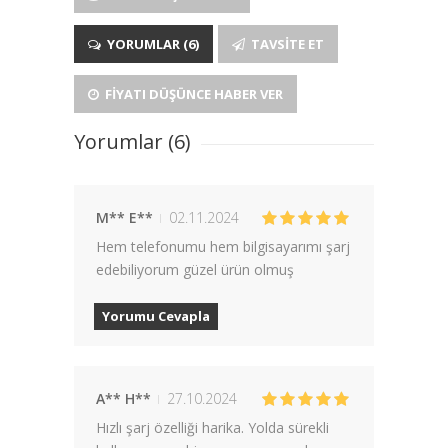
YORUMLAR (6)
TAVSITE ET
FIYATI DÜŞÜNCE HABER VER
Yorumlar (6)
M** E**
02.11.2024
Hem telefonumu hem bilgisayarımı şarj
edebiliyorum güzel ürün olmuş
Yorumu Cevapla
A** H**
27.10.2024
Hızlı şarj özelliği harika. Yolda sürekli