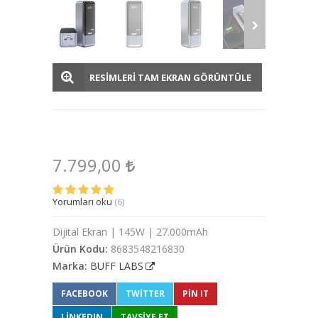
RESİMLERİ TAM EKRAN GÖRÜNTÜLE
7.799,00
Yorumları oku
(6)
Dijital Ekran | 145W | 27.000mAh
Ürün Kodu:
8683548216830
Marka:
BUFF LABS
FACEBOOK
TWITTER
PIN IT
LINKEDIN
TAVSİYE ET