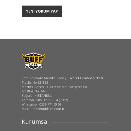
YENİ YORUM YAP
Seta Telekom Medikal Sanayi Ticaret Limited Şirketi.
Tic.Sic.No:921883
Merkez Adresi : Göztepe Mh. Batışehir Cd.
G1 Blok No: 14/H
Bağcılar / İSTANBUL
Telefon : 0850 850 SETA (7382)
Whatsapp : 0536 771 69 59
Mail : info@bufflabs.com.tr
Kurumsal