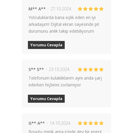
M** A**
27.10.2024
Yolculuklarda bana eşlik eden en iyi
arkadaşım! Dijital ekran sayesinde pil
durumunu anlık takip edebiliyorum
Yorumu Cevapla
S** S**
23.10.2024
Telefonum kulaklıklarım aynı anda şarj
ederken hiçbirini zorlamıyor
Yorumu Cevapla
G** A**
14.10.2024
Boyutu minik ama içinde dev bir enerji