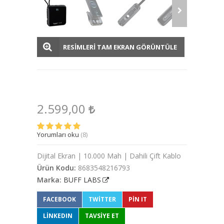
RESİMLERİ TAM EKRAN GÖRÜNTÜLE
2.599,00
Yorumları oku
(8)
Dijital Ekran | 10.000 Mah | Dahili Çift Kablo
Ürün Kodu:
8683548216793
Marka:
BUFF LABS
FACEBOOK
TWITTER
PIN IT
LINKEDIN
TAVSİYE ET