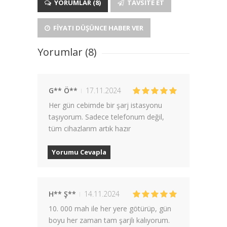
YORUMLAR (8)
TAVSITE ET
FIYATI DÜŞÜNCE HABER VER
Yorumlar (8)
G** Ö**
17.11.2024
Her gün cebimde bir şarj istasyonu
taşıyorum. Sadece telefonum değil,
tüm cihazlarım artık hazır
Yorumu Cevapla
H** Ş**
14.11.2024
10. 000 mah ile her yere götürüp, gün
boyu her zaman tam şarjlı kalıyorum.