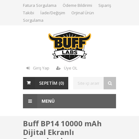
Fatura Sorgulama
Ödeme Bildirimi
Sipariş
Takibi
İade/Değişim
Orjinal Ürün
Sorgulama
Giriş Yap
Üye OL
SEPETİM (
0
)
MENÜ
Buff BP14 10000 mAh
Dijital Ekranlı