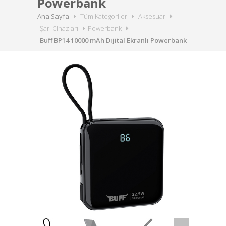
Powerbank
Ana Sayfa
Tüm Kategoriler
Aksesuar
Şarj Cihazları
Powerbank
Buff BP14 10000 mAh Dijital Ekranlı Powerbank