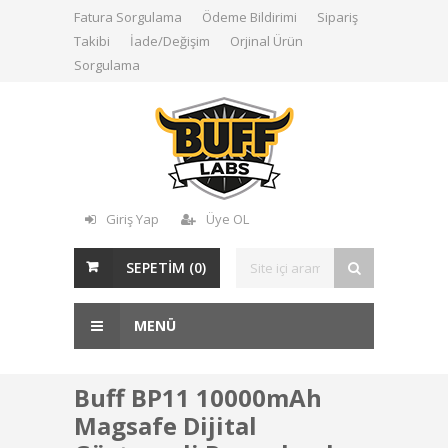
Fatura Sorgulama
Ödeme Bildirimi
Sipariş
Takibi
İade/Değişim
Orjinal Ürün
Sorgulama
Giriş Yap
Üye OL
SEPETİM (
0
)
MENÜ
Buff BP11 10000mAh
Magsafe Dijital