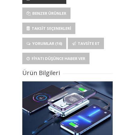
BENZER ÜRÜNLER
TAKSIT SEÇENEKLERI
YORUMLAR (16)
TAVSITE ET
FIYATI DÜŞÜNCE HABER VER
Ürün Bilgileri