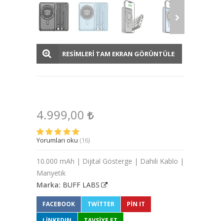
RESİMLERİ TAM EKRAN GÖRÜNTÜLE
4.999,00
Yorumları oku
(16)
10.000 mAh | Dijital Gösterge | Dahili Kablo |
Manyetik
Marka:
BUFF LABS
FACEBOOK
TWITTER
PIN IT
LINKEDIN
TAVSİYE ET