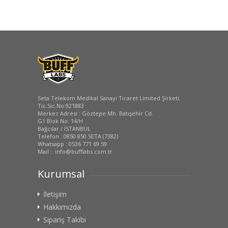
Seta Telekom Medikal Sanayi Ticaret Limited Şirketi.
Tic.Sic.No:921883
Merkez Adresi : Göztepe Mh. Batışehir Cd.
G1 Blok No: 14/H
Bağcılar / İSTANBUL
Telefon : 0850 850 SETA (7382)
Whatsapp : 0536 771 69 59
Mail : info@bufflabs.com.tr
Kurumsal
İletişim
Hakkımızda
Sipariş Takibi