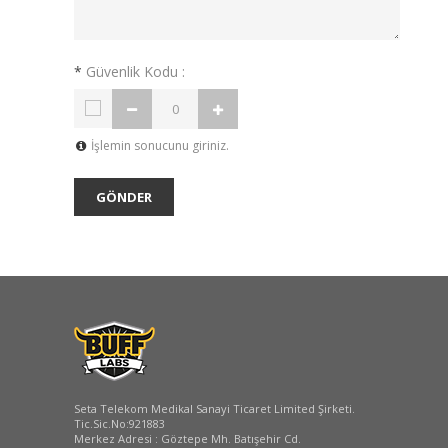
*
Güvenlik Kodu :
İşlemin sonucunu giriniz.
Seta Telekom Medikal Sanayi Ticaret Limited Şirketi.
Tic.Sic.No:921883
Merkez Adresi : Göztepe Mh. Batışehir Cd.