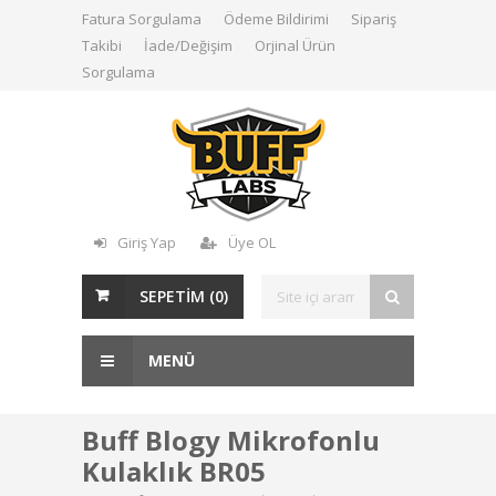
Fatura Sorgulama
Ödeme Bildirimi
Sipariş
Takibi
İade/Değişim
Orjinal Ürün
Sorgulama
Giriş Yap
Üye OL
SEPETİM (
0
)
MENÜ
Buff Blogy Mikrofonlu
Kulaklık BR05