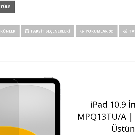
NTÜLE
ÜRÜNLER
TAKSIT SEÇENEKLERI
YORUMLAR (0)
TAV
iPad 10.9 İn
MPQ13TU/A | 
Üstü