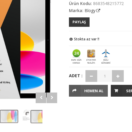
Ürün Kodu:
8683548215772
Marka:
Blogy
PAYLAŞ
Stokta az var !!
ADET :
HEMEN AL
SE