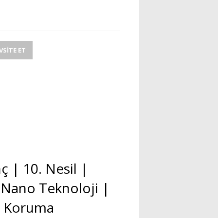
SITE ET
ç | 10. Nesil |
Nano Teknoloji |
n Koruma