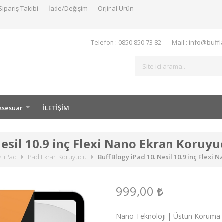
Sipariş Takibi
İade/Değişim
Orjinal Ürün
Telefon : 0850 850 73 82
Mail : info@buff
ksesuar
İLETİŞİM
Nesil 10.9 inç Flexi Nano Ekran Koruy
iPad
iPad Ekran Koruyucu
Buff Blogy iPad 10. Nesil 10.9 inç Flexi
999,00
Nano Teknoloji | Üstün Koruma | 