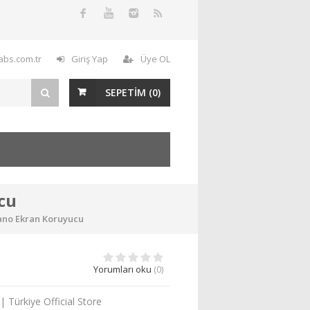
labs.com.tr
Giriş Yap
Üye OL
SEPETİM (
0
)
ucu
 Nano Ekran Koruyucu
Yorumları oku
(0)
Türkiye Official Store