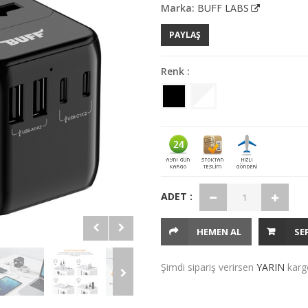
Marka:
BUFF LABS
PAYLAŞ
Renk :
ADET :
HEMEN AL
SE
Şimdi sipariş verirsen
YARIN
karg