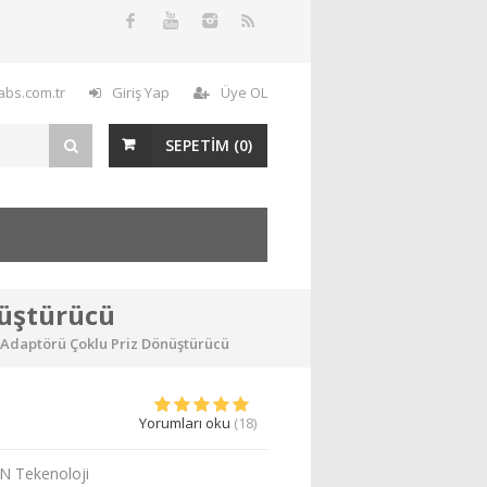
labs.com.tr
Giriş Yap
Üye OL
SEPETİM (
0
)
nüştürücü
j Adaptörü Çoklu Priz Dönüştürücü
Yorumları oku
(18)
N Tekenoloji