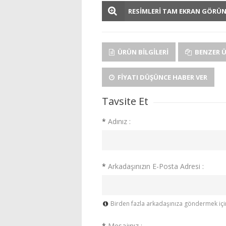
RESİMLERİ TAM EKRAN GÖRÜ
ÜRÜN BILGILERI
BENZER 
FIYATI DÜŞÜNCE HABER VER
Tavsite Et
*
Adınız :
*
Arkadaşınızın E-Posta Adresi :
Birden fazla arkadaşınıza göndermek için 
*
Mesajınız :