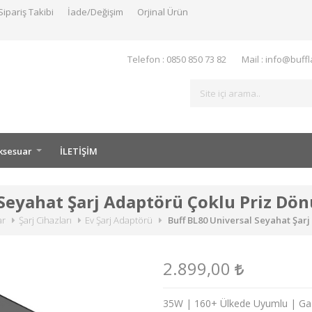
Sipariş Takibi
İade/Değişim
Orjinal Ürün
Telefon : 0850 850 73 82
Mail : info@buff
ksesuar
İLETİŞİM
 Seyahat Şarj Adaptörü Çoklu Priz Dö
ar
Şarj Cihazları
Ev Şarj Adaptörü
Buff BL80 Universal Seyahat Şar
2.899,00
35W | 160+ Ülkede Uyumlu | Ga