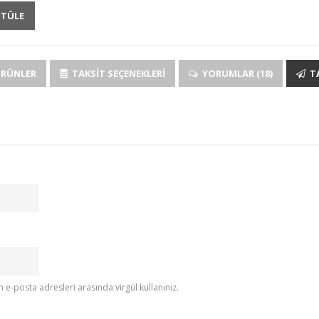
NTÜLE
ÜRÜNLER
TAKSIT SEÇENEKLERI
YORUMLAR (18)
TA
e-posta adresleri arasında virgül kullanınız.