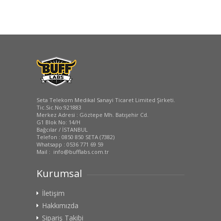
Seta Telekom Medikal Sanayi Ticaret Limited Şirketi.
Tic.Sic.No:921883
Merkez Adresi : Göztepe Mh. Batışehir Cd.
G1 Blok No: 14/H
Bağcılar / İSTANBUL
Telefon : 0850 850 SETA (7382)
Whatsapp : 0536 771 69 59
Mail : info@bufflabs.com.tr
Kurumsal
İletişim
Hakkımızda
Sipariş Takibi