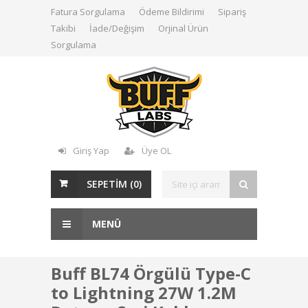
Fatura Sorgulama
Ödeme Bildirimi
Sipariş
Takibi
İade/Değişim
Orjinal Ürün
Sorgulama
Giriş Yap
Üye OL
SEPETİM (
0
)
MENÜ
Buff BL74 Örgülü Type-C
to Lightning 27W 1.2M