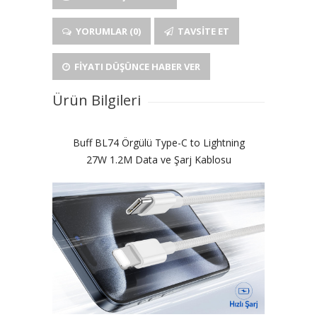
YORUMLAR (0)
TAVSITE ET
FIYATI DÜŞÜNCE HABER VER
Ürün Bilgileri
Buff BL74 Örgülü Type-C to Lightning
27W 1.2M Data ve Şarj Kablosu