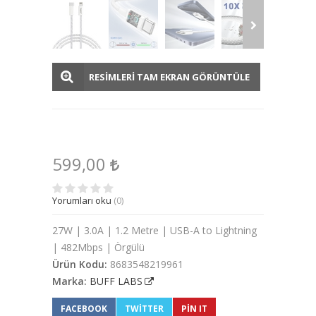
RESİMLERİ TAM EKRAN GÖRÜNTÜLE
599,00
Yorumları oku
(0)
27W | 3.0A | 1.2 Metre | USB-A to Lightning
| 482Mbps | Örgülü
Ürün Kodu:
8683548219961
Marka:
BUFF LABS
FACEBOOK
TWITTER
PIN IT