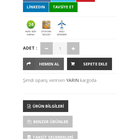
LINKEDIN
TAVSİYE ET
ADET :
HEMEN AL
SEPETE EKLE
Şimdi sipariş verirsen
YARIN
kargoda
ÜRÜN BILGILERI
BENZER ÜRÜNLER
TAKSIT SEÇENEKLERI