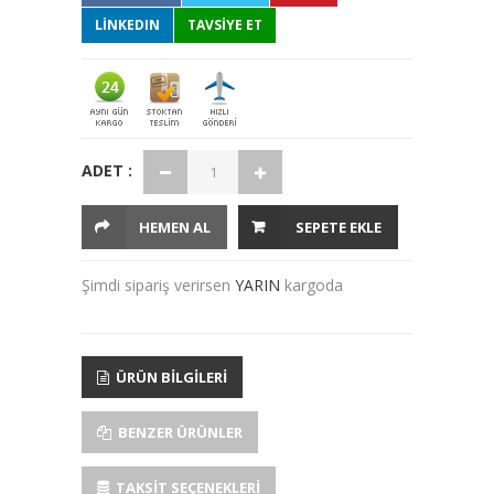
LINKEDIN
TAVSİYE ET
ADET :
HEMEN AL
SEPETE EKLE
Şimdi sipariş verirsen
YARIN
kargoda
ÜRÜN BILGILERI
BENZER ÜRÜNLER
TAKSIT SEÇENEKLERI