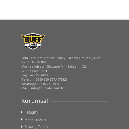
Seta Telekom Medikal Sanayi Ticaret Limited Şirketi.
Tic.Sic.No:921883
Merkez Adresi : Göztepe Mh. Batışehir Cd.
G1 Blok No: 14/H
Bağcılar / İSTANBUL
Telefon : 0850 850 SETA (7382)
Whatsapp : 0536 771 69 59
Mail : info@bufflabs.com.tr
Kurumsal
İletişim
Hakkımızda
Sipariş Takibi