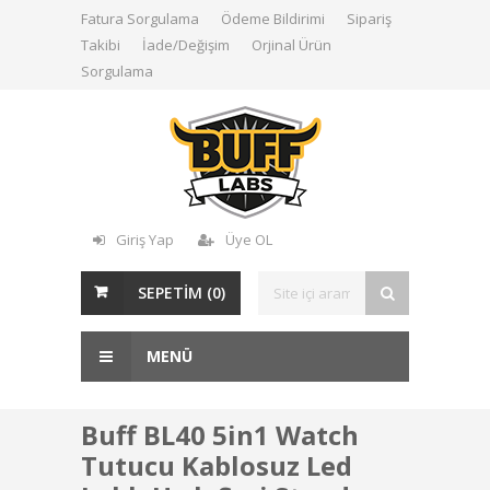
Fatura Sorgulama
Ödeme Bildirimi
Sipariş
Takibi
İade/Değişim
Orjinal Ürün
Sorgulama
Giriş Yap
Üye OL
SEPETİM (
0
)
MENÜ
Buff BL40 5in1 Watch
Tutucu Kablosuz Led