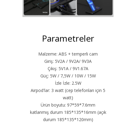
Parametreler
Malzeme: ABS + temperli cam
Giriş: 5V2A / 9V2A/ 9V3A
Çıkış: 5V1A / 9V1.67A
Güç: 5W / 7,5W / 10W / 15W
İzle İzle: 2.5W
Airpod'lar: 3 watt (cep telefonları için 5
watt)
Ürün boyutu: 97*59*7.6mm
katlanmış durum 185*135*16mm (açık
durum 185*135*120mm)