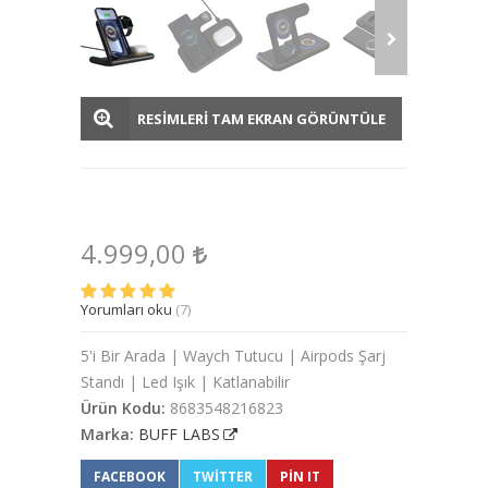
RESİMLERİ TAM EKRAN GÖRÜNTÜLE
4.999,00
Yorumları oku
(7)
5'i Bir Arada | Waych Tutucu | Airpods Şarj
Standı | Led Işık | Katlanabilir
Ürün Kodu:
8683548216823
Marka:
BUFF LABS
FACEBOOK
TWITTER
PIN IT