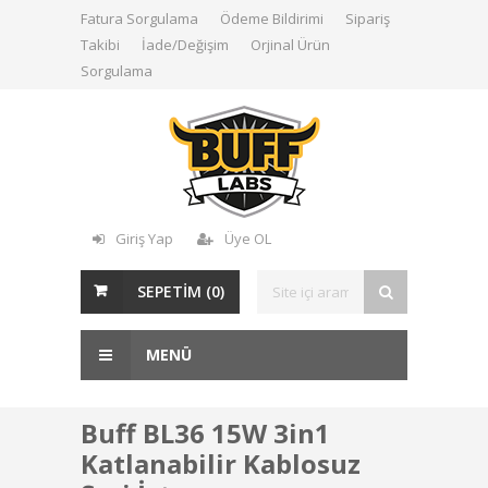
Fatura Sorgulama
Ödeme Bildirimi
Sipariş
Takibi
İade/Değişim
Orjinal Ürün
Sorgulama
Giriş Yap
Üye OL
SEPETİM (
0
)
MENÜ
Buff BL36 15W 3in1
Katlanabilir Kablosuz