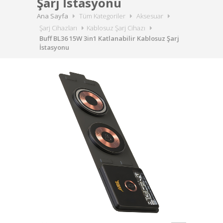
Şarj İstasyonu
Ana Sayfa
Tüm Kategoriler
Aksesuar
Şarj Cihazları
Kablosuz Şarj Cihazı
Buff BL36 15W 3in1 Katlanabilir Kablosuz Şarj
İstasyonu