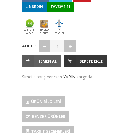
LINKEDIN
TAVSİYE ET
ADET :
HEMEN AL
SEPETE EKLE
Şimdi sipariş verirsen
YARIN
kargoda
ÜRÜN BILGILERI
BENZER ÜRÜNLER
TAKSIT SEÇENEKLERI