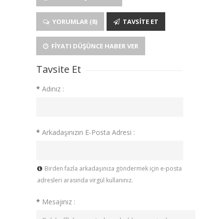
YORUMLAR (8)
TAVSITE ET
FIYATI DÜŞÜNCE HABER VER
Tavsite Et
*
Adınız :
*
Arkadaşınızın E-Posta Adresi :
Birden fazla arkadaşınıza göndermek için e-posta
adresleri arasında virgül kullanınız.
*
Mesajınız :