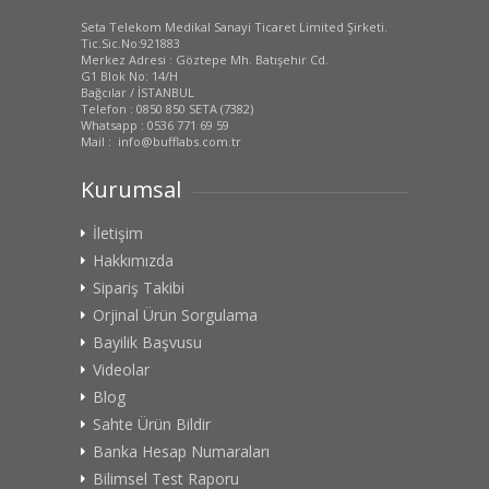
Seta Telekom Medikal Sanayi Ticaret Limited Şirketi.
Tic.Sic.No:921883
Merkez Adresi : Göztepe Mh. Batışehir Cd.
G1 Blok No: 14/H
Bağcılar / İSTANBUL
Telefon : 0850 850 SETA (7382)
Whatsapp : 0536 771 69 59
Mail : info@bufflabs.com.tr
Kurumsal
İletişim
Hakkımızda
Sipariş Takibi
Orjinal Ürün Sorgulama
Bayilik Başvusu
Videolar
Blog
Sahte Ürün Bildir
Banka Hesap Numaraları
Bilimsel Test Raporu