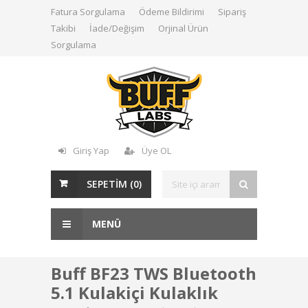
Fatura Sorgulama
Ödeme Bildirimi
Sipariş
Takibi
İade/Değişim
Orjinal Ürün
Sorgulama
Giriş Yap
Üye OL
SEPETİM (
0
)
MENÜ
Buff BF23 TWS Bluetooth
5.1 Kulakiçi Kulaklık