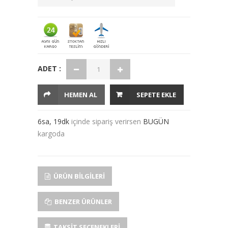
ADET :
HEMEN AL
SEPETE EKLE
6sa, 19dk
içinde sipariş verirsen
BUGÜN
kargoda
ÜRÜN BILGILERI
BENZER ÜRÜNLER
TAKSIT SEÇENEKLERI