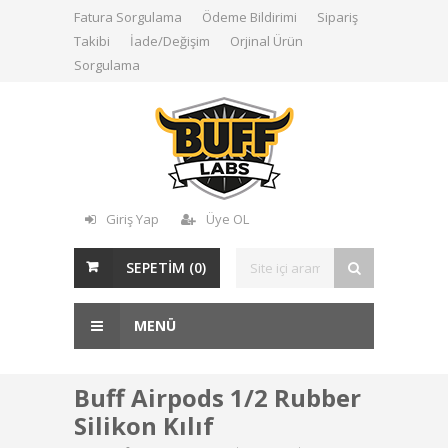
Fatura Sorgulama
Ödeme Bildirimi
Sipariş
Takibi
İade/Değişim
Orjinal Ürün
Sorgulama
Giriş Yap
Üye OL
SEPETİM (
0
)
MENÜ
Buff Airpods 1/2 Rubber
Silikon Kılıf