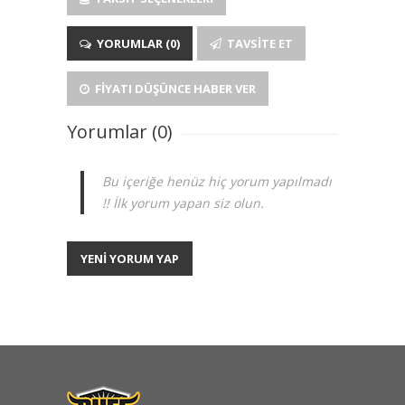
YORUMLAR (0)
TAVSITE ET
FIYATI DÜŞÜNCE HABER VER
Yorumlar (0)
Bu içeriğe henüz hiç yorum yapılmadı
!! İlk yorum yapan siz olun.
YENİ YORUM YAP