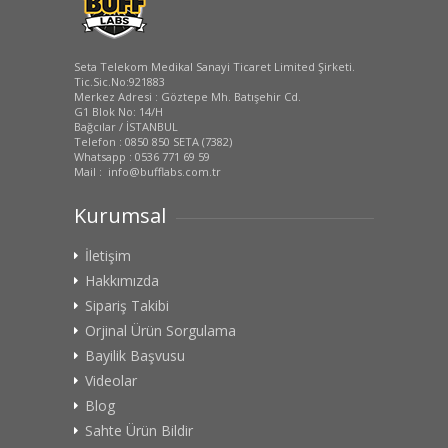
Seta Telekom Medikal Sanayi Ticaret Limited Şirketi.
Tic.Sic.No:921883
Merkez Adresi : Göztepe Mh. Batışehir Cd.
G1 Blok No: 14/H
Bağcılar / İSTANBUL
Telefon : 0850 850 SETA (7382)
Whatsapp : 0536 771 69 59
Mail : info@bufflabs.com.tr
Kurumsal
İletişim
Hakkımızda
Sipariş Takibi
Orjinal Ürün Sorgulama
Bayilik Başvusu
Videolar
Blog
Sahte Ürün Bildir